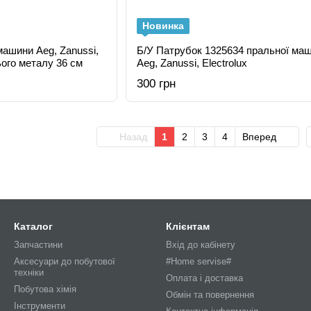
Новинка
машини Aeg, Zanussi,
Б/У Патрубок 1325634 пральної ма
ього металу 36 см
Aeg, Zanussi, Electrolux
300 грн
Назад
1
2
3
4
Вперед
Каталог
Клієнтам
Запчастини
Вхід до кабінету
Аксесуари до побутової
#Home servise#
техніки
Оплата і доставка
Побутова хімія
Обмін та повернення
Інструменти