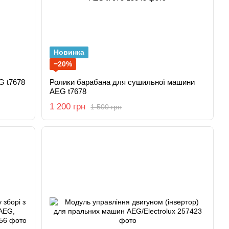
Новинка
−20%
EG t7678
Ролики барабана для сушильної машини
AEG t7678
1 200 грн
1 500 грн