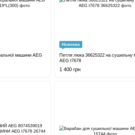
Новинка
Петля люка 36625322 на сушильну машину
AEG t7678
1 400 грн