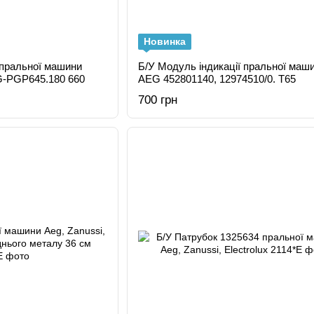
Новинка
 пральної машини
Б/У Модуль індикації пральної маш
AEG-PGP645.180 660
AEG 452801140, 12974510/0. T65
700 грн