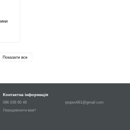
шини
Показати все
Контактна інформація
096 638 80 48
rpopov661@gmail.com
Передзвонити вам?