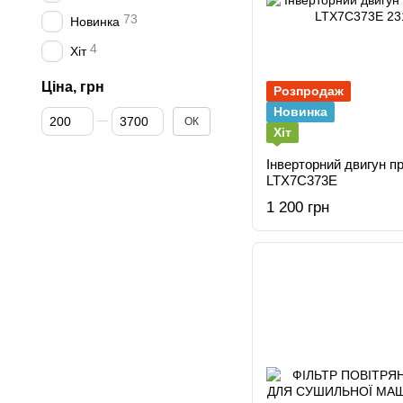
73
Новинка
4
Хіт
Ціна, грн
Розпродаж
Новинка
Від Ціна, грн
До Ціна, грн
ОК
Хіт
Інверторний двигун пральної машини AEG
LTX7C373E
1 200 грн