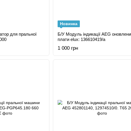
Новинка
атор для пральної
Б/У Модуль індикації AEG оновлени
000
плати elux: 136610419/a
1 000 грн