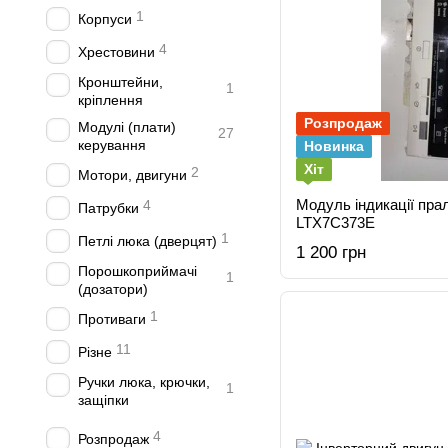
1
Корпуси
4
Хрестовини
Кронштейни,
1
кріплення
Розпродаж
Модулі (плати)
27
керування
Новинка
Хіт
2
Мотори, двигуни
Модуль індикації пр
4
Патрубки
LTX7C373E
1
Петлі люка (дверцят)
1 200 грн
Порошкоприймачі
1
(дозатори)
1
Противаги
11
Різне
Ручки люка, крючки,
1
защіпки
4
Розпродаж