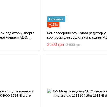
Новинка
−17%
ч радіатор у зборі з
Компресорний осушувач радіатор у 
ної машини AEG,
корпусом для сушильної машини A
364323004
Electrolux, Zanussi 1364323004
2 500 грн
3 000 грн