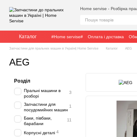
Перейти до основного контенту
Home servise - Розбірка пр
Каталог
#Home servise#
Оплата і доставка
Обм
Запчастини для пральних машин в Україні| Home Servise
Каталог
AEG
AEG
Розділ
Пральні машини в
3
розборі
Запчастини для
1
посудомийних машин
Баки, півбаки,
11
барабани
4
Корпусні деталі