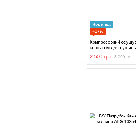
Новинка
−17%
Компресорний осушува
корпусом для сушиль
Electrolux, Zanussi 1
2 500 грн
3 000 грн