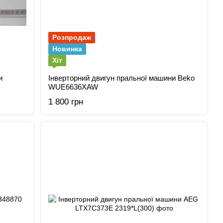
Розпродаж
Новинка
Хіт
и
Інверторний двигун пральної машини Beko
WUE6636XAW
1 800 грн