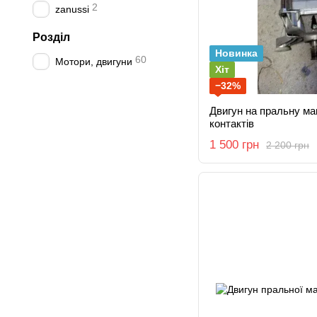
2
zanussi
Розділ
Новинка
60
Мотори, двигуни
Хіт
−32%
Двигун на пральну ма
контактів
1 500 грн
2 200 грн