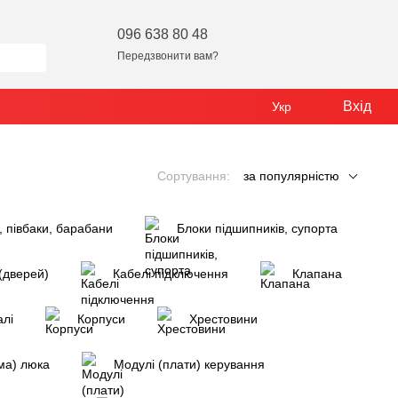
096 638 80 48
Передзвонити вам?
Вхід
Укр
Сортування:
за популярністю
, півбаки, барабани
Блоки підшипників, супорта
(дверей)
Кабелі підключення
Клапана
алі
Корпуси
Хрестовини
ма) люка
Модулі (плати) керування