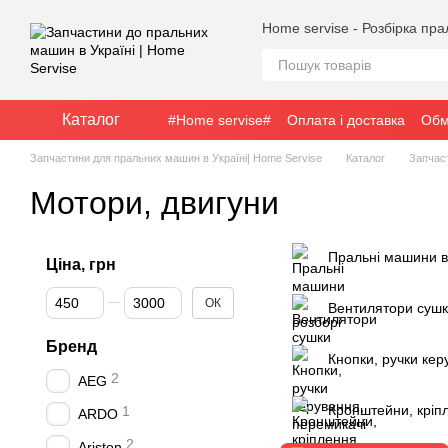
Перейти до основного контенту
Home servise - Розбірка пр
Каталог
#Home servise#
Оплата і доставка
Обм
Запчастини для пральних машин в Україні| Home Servise
Каталог
Запчас
Мотори, двигуни
Пральні машини в
Ціна, грн
Від Ціна, грн
До Ціна, грн
ОК
Вентилятори суш
Бренд
Кнопки, ручки кер
2
AEG
Кронштейни, кріп
1
ARDO
2
Ariston