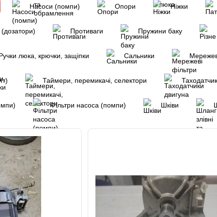
Насоси (помпи)
Опори
Ніжки
(дозатори)
Противаги
Пружини баку
Ручки люка, крючки, защіпки
Сальники
Мережев
ят)
Таймери, перемикачі, селектори
Таходатчик
омпи)
Фільтри насоса (помпи)
Шківи
Ш