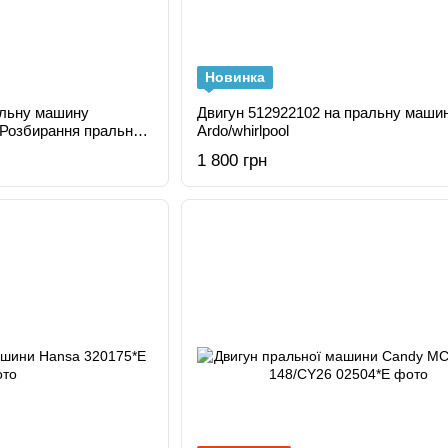
Новинка
альну машину
Двигун 512922102 на пральну машину
Ardo/whirlpool
com.ua
1 800 грн