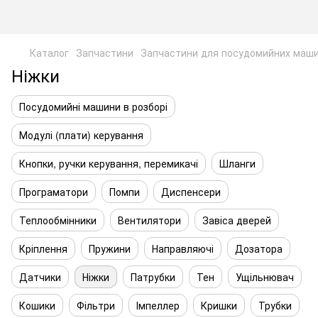
Каталог
Запчастини
Запчастини для посудомийних маш
Ніжки
Посудомийні машини в розборі
Модулі (плати) керування
Кнопки, ручки керування, перемикачі
Шланги
Програматори
Помпи
Диспенсери
Теплообмінники
Вентилятори
Завіса дверей
Кріплення
Пружини
Направляючі
Дозатора
Датчики
Ніжки
Патрубки
Тен
Ущільнювач
Кошики
Фільтри
Імпеллер
Кришки
Трубки