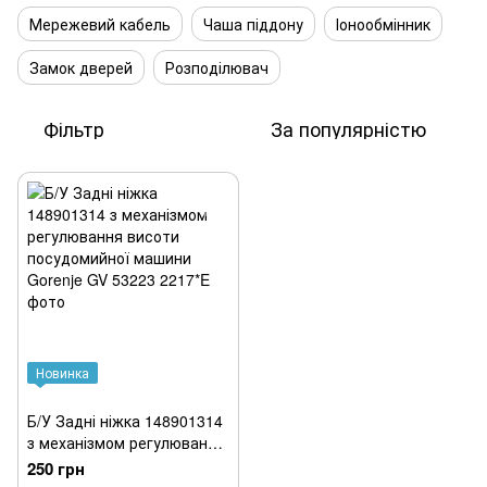
Мережевий кабель
Чаша піддону
Іонообмінник
Замок дверей
Розподілювач
Фільтр
За популярністю
Новинка
Б/У Задні ніжка 148901314
з механізмом регулювання
висоти посудомийної
250 грн
машини Gorenje GV 53223