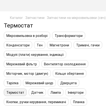
Каталог
Запчастини
Запчастини на мікрохвильовки (свч)
Термостат
Мікрохвильовка в розборі
Трансформатори
Конденсатори
Тен
Магнетрони
Тримачі, гачки
Модулі (плати) керування, індикації
Мережевий фільтр
Вентилятор охолодження
Моторчик, мотор (двигун)
Кільце обертання
Тарілка
Мережевий шнур
Дверцята
Термостат
Датчик
Лампа
Інвертори
Кнопки, ручки керування, перемикачі
Планка