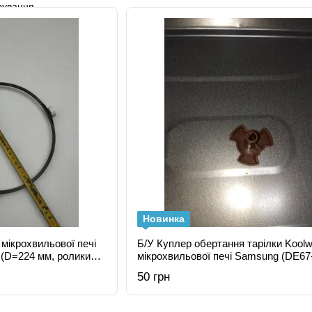
Новинка
 мікрохвильової печі
Б/У Куплер обертання тарілки Kool
(D=224 мм, ролики
мікрохвильової печі Samsung (DE67
 СВЧ
00187A)
50 грн