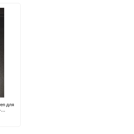
wen для
-