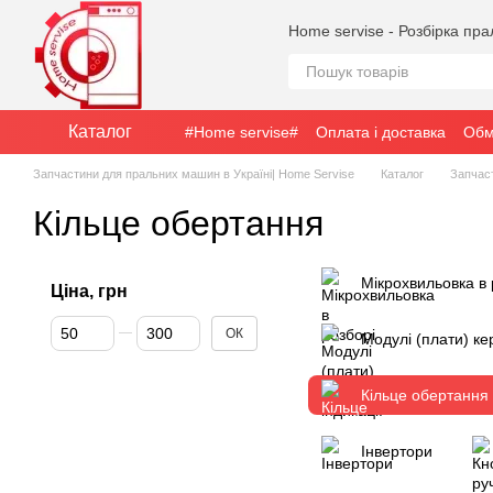
Перейти до основного контенту
Home servise - Розбірка пр
Каталог
#Home servise#
Оплата і доставка
Обм
Запчастини для пральних машин в Україні| Home Servise
Каталог
Запчас
Кільце обертання
Мікрохвильовка в 
Ціна, грн
Від Ціна, грн
До Ціна, грн
ОК
Модулі (плати) ке
Кільце обертання
Інвертори