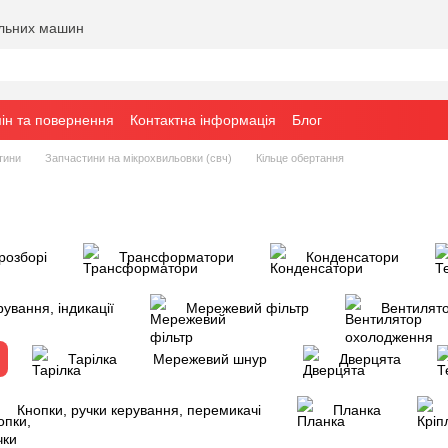
альних машин
ін та повернення
Контактна інформація
Блог
тини
Запчастини на мікрохвильовки (свч)
Кільце обертання
розборі
Трансформатори
Конденсатори
рування, індикації
Мережевий фільтр
Вентилят
Тарілка
Мережевий шнур
Дверцята
Кнопки, ручки керування, перемикачі
Планка