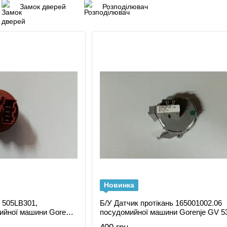
Замок дверей
Розподілювач
Новинка
и 505LB301,
Б/У Датчик протікань 165001002.06
ийної машини Gorenje
посудомийної машини Gorenje GV 5