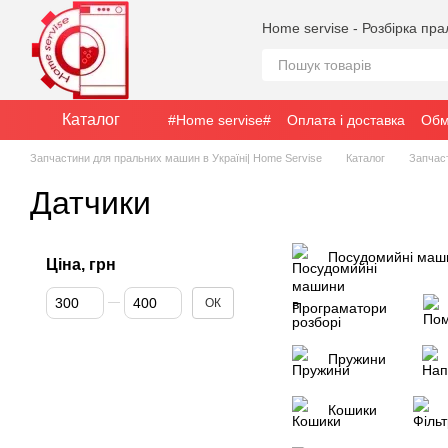
Перейти до основного контенту
Home servise - Розбірка пр
Каталог
#Home servise#
Оплата і доставка
Обм
Запчастини для пральних машин в Україні| Home Servise
Каталог
Запчас
Датчики
Посудомийні маши
Ціна, грн
Від Ціна, грн
До Ціна, грн
ОК
Програматори
Пружини
Кошики