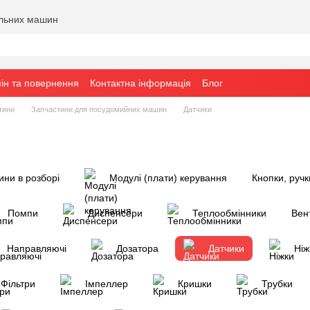
альних машин
ін та повернення
Контактна інформація
Блог
тини
Запчастини для посудомийних машин
Датчики
ни в розборі
Модулі (плати) керування
Кнопки, ручк
Помпи
Диспенсери
Теплообмінники
Вен
Направляючі
Дозатора
Датчики
Ніж
Фільтри
Імпеллер
Кришки
Трубки