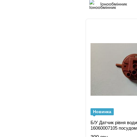
Іонообмінник
Новинка
Б/У Датчик рівня вод
16060007105 посудом
GV 53223