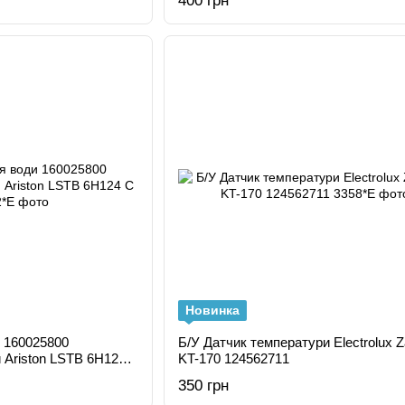
400 грн
Новинка
и 160025800
Б/У Датчик температури Electrolux Z
 Ariston LSTB 6H124
KT-170 124562711
350 грн