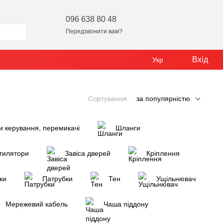
096 638 80 48
Передзвонити вам?
Вхід
Укр
Сортування:
за популярністю
и керування, перемикачі
Шланги
тилятори
Завіса дверей
Кріплення
ки
Патрубки
Тен
Ущільнювач
Мережевий кабель
Чаша піддону