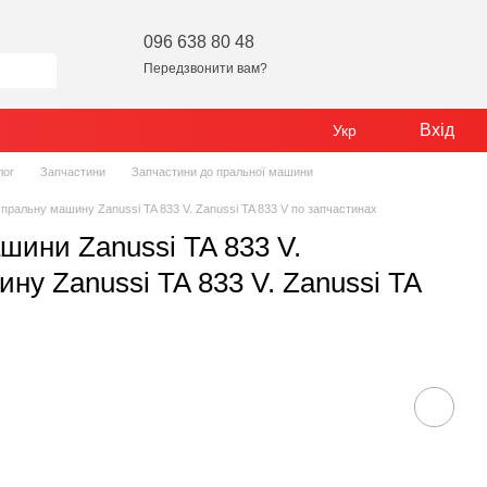
096 638 80 48
Передзвонити вам?
Вхід
Укр
лог
Запчастини
Запчастини до пральної машини
пральну машину Zanussi TA 833 V. Zanussi TA 833 V по запчастинах
шини Zanussi TA 833 V.
ну Zanussi TA 833 V. Zanussi TA