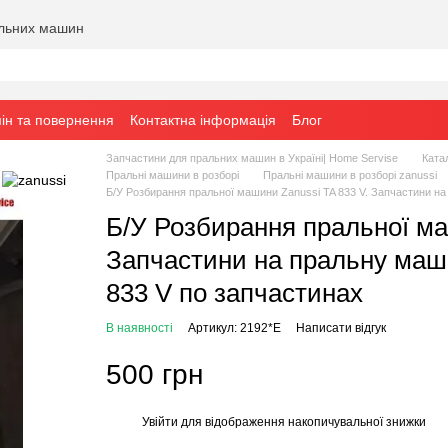
альних машин
ін та повернення
Контактна інформація
Блог
Запчастини для пральних машин в Україні| Home Servise
Ката
Пральні машини в розборі
Пральні машини в розборі zanussi
Б/У Розбирання пральної машини Zanussi TA 833 V. Запчастини на 
Б/У Розбирання пральної ма
Запчастини на пральну маши
833 V по запчастинах
В наявності
Артикул: 2192*E
Написати відгук
500 грн
Увійти
для відображення накопичувальної знижки
%