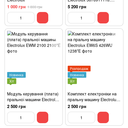
Electrolux: EHS60210P
1 000 грн
5 200 грн
1 800 грн
Розпродаж
Новинка
Новинка
Хіт
Хіт
Модуль керування (плата)
Комплект електроніки на
пральної машини Electrolux
пральну машину Electrolux
EWM 2100
EW6S 426WU
2 500 грн
2 500 грн