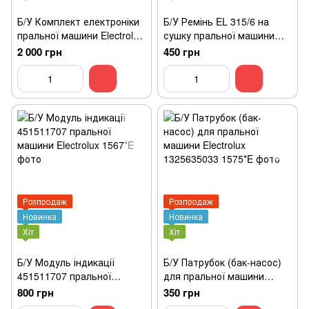
Б/У Комплект електроніки
Б/У Ремінь EL 315/6 на
пральної машини Electrolux
сушку пральної машини
Prod.No 91311852600
Electrolux
2 000 грн
450 грн
Розпродаж
Розпродаж
Новинка
Новинка
Хіт
Хіт
Б/У Модуль індикації
Б/У Патрубок (бак-насос)
451511707 пральної
для пральної машини
машини Electrolux
Electrolux 1325635033
800 грн
350 грн