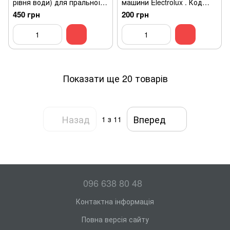
рівня води) для пральної
машини Electrolux . Код
машини Electrolux
132281700
450 грн
200 грн
132090302
Показати ще 20 товарів
Назад
Вперед
1
з 11
096 638 80 48
Контактна інформація
Повна версія сайту