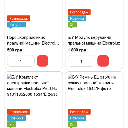
Розпродаж
Розпродаж
Новинка
Новинка
Хіт
Порошкоприйомник
Б/У Модуль керування
пральної машини Electrolux
пральної машини Electrolux
110488600
500 грн
1 800 грн
Розпродаж
Розпродаж
Новинка
Новинка
Хіт
Хіт