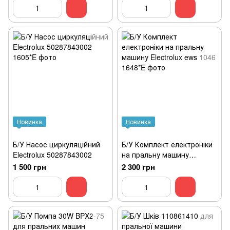
Новинка
Новинка
Б/У Насос циркуляційний
Б/У Комплект електроніки
Electrolux 50287843002
на пральну машину
Electrolux ews 1046
1 500 грн
2 300 грн