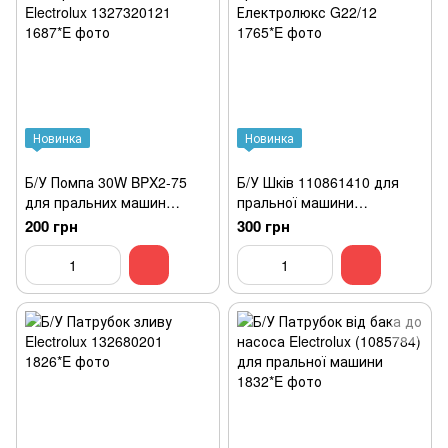
Новинка
Новинка
Б/У Помпа 30W BPX2-75
Б/У Шків 110861410 для
для пральних машин
пральної машини
Electrolux 1327320121
Електролюкс G22/12
200 грн
300 грн