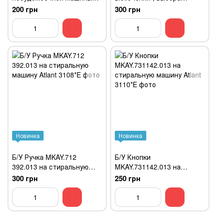
Whirlpool 4619 724 6689
программ , регулировки
200 грн
300 грн
дополнительных функций
DC64-01727A, DC64-
01670A . Стиральной
машины Samsung
WF8598NMW9/YLP
Новинка
Новинка
Б/У Ручка MKAY.712
Б/У Кнопки
392.013 на стиральную
MKAY.731142.013 на
машину Atlant
стиральную машину Atlant
300 грн
250 грн