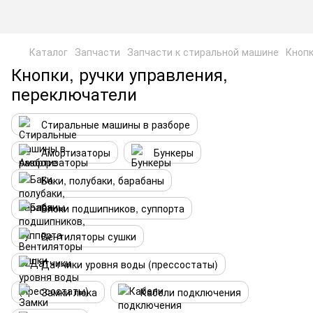
Каталог
Запчасти
Запчасти к стиральной машине
Кнопк
Кнопки, ручки управления,
переключатели
Стиральные машины в разборе
Амортизаторы
Бункеры
Баки, полубаки, барабаны
Блоки подшипников, суппорта
Вентиляторы сушки
Датчики уровня воды (прессостаты)
Замки люка
Кабели подключения