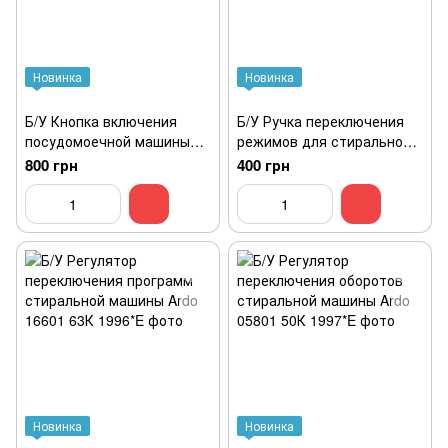
Новинка
Новинка
Б/У Кнопка включения
Б/У Ручка переключения
посудомоечной машины
режимов для стиральной
Bosch, Siemens
машины Samsung Самсунг
800 грн
400 грн
5600.041.906
DC64-02900A
Новинка
Новинка