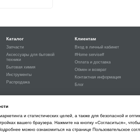
Каталог
Клиентам
Запчасти
Вход в личный кабинет
Аксессуары для бытовой
#Home servise#
техники
Оплата и доставка
Бытовая химия
Обмен и возврат
Инструменты
Контактная информация
Распродажа
Блог
Мы в соцсетях
ости
маркетинга и статистических целей, а также для безопасной и опт
тройках вашего браузера. Нажмите на кнопку «Согласиться», чтобы
 Подробнее можно ознакомиться на странице
Пользовательское сог