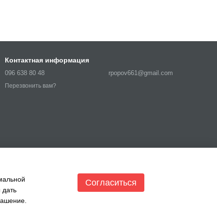
Контактная информация
096 638 80 48
rpopov661@gmail.com
Перезвонить вам?
имальной
Согласиться
 дать
лашение
.