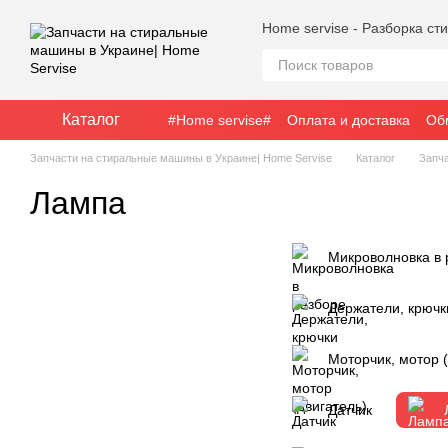
Перейти к основному контенту
Home servise - Разборка с
Каталог
#Home servise#
Оплата и доставка
Об
Запчасти на стиральные машины в Украине| Home Servise
Каталог
Запч
Лампа
Микроволновка в 
Держатели, крючк
Моторчик, мотор (
Датчик