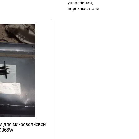
м для микроволновой
SD366W