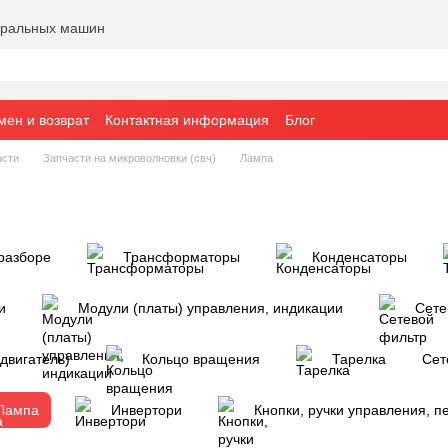
тиральных машин
мен и возврат
Контактная информация
Блог
асти
Запчасти на микроволновки (свч)
Лампа
разборе
Трансформаторы
Конденсаторы
и
Модули (платы) управления, индикации
Сете
двигатель)
Кольцо вращения
Тарелка
Сет
Лампа
Инвертори
Кнопки, ручки управления, 