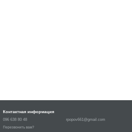
Контактная информация
096 638 80 48
rpopov661@gmail.com
Перезвонить вам?