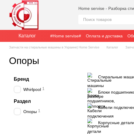
Перейти к основному контенту
Home servise - Разборка с
Каталог
#Home servise#
Оплата и доставка
Об
Запчасти на стиральные машины в Украине| Home Servise
Каталог
Запч
Опоры
Стиральные маши
Бренд
1
Whirlpool
Блоки подшипнико
Раздел
Кабели подключе
1
Опоры
Корпусные детал