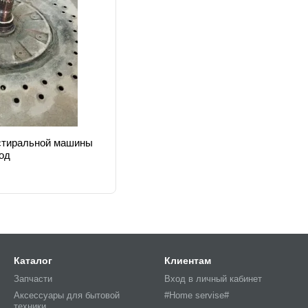
стиральной машины
вод
Каталог
Клиентам
Запчасти
Вход в личный кабинет
Аксессуары для бытовой
#Home servise#
техники