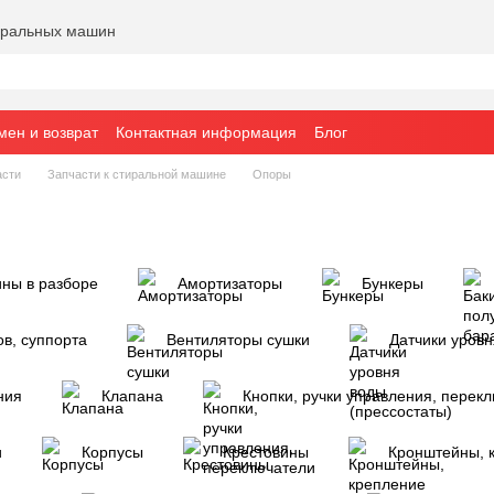
тиральных машин
мен и возврат
Контактная информация
Блог
асти
Запчасти к стиральной машине
Опоры
ны в разборе
Амортизаторы
Бункеры
в, суппорта
Вентиляторы сушки
Датчики уровн
ния
Клапана
Кнопки, ручки управления, перек
и
Корпусы
Крестовины
Кронштейны, 