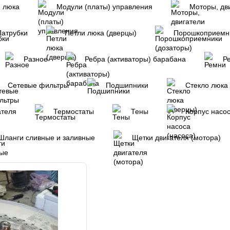
) люка
Модули (платы) управления
Моторы, дв
Патрубки
Петли люка (дверцы)
Порошкоприемни
Разное
Ребра (активаторы) барабана
Р
Сетевые фильтры
Подшипники
Стекло люка
ателя
Термостаты
Тены
Корпус насос
Шланги сливные и заливные
Щетки двигателя (мотора)