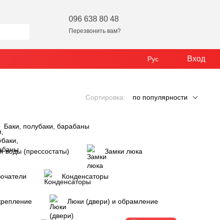
096 638 80 48
Перезвонить вам?
Вход
Рус
Сортировка:
по популярности
Баки, полубаки, барабаны
я воды (прессостаты)
Замки люка
лючатели
Конденсаторы
крепление
Люки (двери) и обрамление