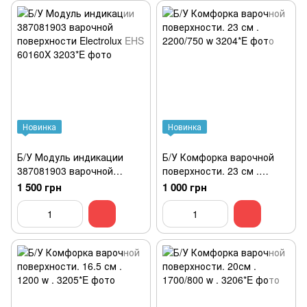
запчастям
Новинка
Новинка
Б/У Модуль индикации
Б/У Комфорка варочной
387081903 варочной
поверхности. 23 см .
поверхности Electrolux EHS
2200/750 w
1 500 грн
1 000 грн
60160X