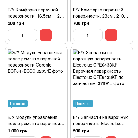
Б/У Комфорка варочной
Б/У Комфорка варочной
поверхности. 16.5см . 1200
поверхности. 23см . 2100
w .
w .
500 грн
700 грн
Новинка
Новинка
Б/У Модуль управления
Б/У Запчасти на варочную
после ремонта варочной
поверхность Electrolux
поверхности Gorenje
CPE6433KF Варочная
1 000 грн
500 грн
ECT647BCSC
поверхность Electrolux