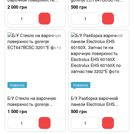
Whirlpool WL S5360 BF/W.
запчастям. Запчасти на
2 000 грн
500 грн
варочную поверхность
gorenje ECT647BCSC.
gorenje ECT647BCSC по
запчастям
Новинка
Новинка
Б/У Стекло на варочную
Б/У Разборка варочной
поверхность gorenje
панели Electrolux EHS
ECT647BCSC
60160X. Запчасти на
1 500 грн
500 грн
варочную поверхность
Electrolux EHS 60160X
Electrolux EHS 60160X по