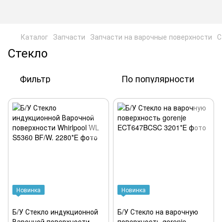
Каталог
Запчасти
Запчасти на варочные поверхности
С
Стекло
Фильтр
По популярности
Новинка
Новинка
Б/У Стекло индукционной
Б/У Стекло на варочную
Варочной поверхности
поверхность gorenje