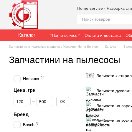
Перейти к основному контенту
Home servise - Разборка с
Каталог
#Home servise#
Оплата и доставка
Об
Запчасти на стиральные машины в Украине| Home Servise
Каталог
Запч
Запчастини на пылесосы
Запчасти к стира
21
Новинка
Цена, грн
Запчасти духовки
От Цена, грн
До Цена, грн
OK
Запчасти на варо
Бренд
Запчасти на кухо
3
Bosch