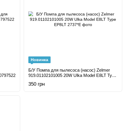
Новинка
Б/У Помпа для пылесоса (насос) Zelmer
00797522
919.01102101005 20W Ulka Model E8LT Type
EP8LT
350 грн