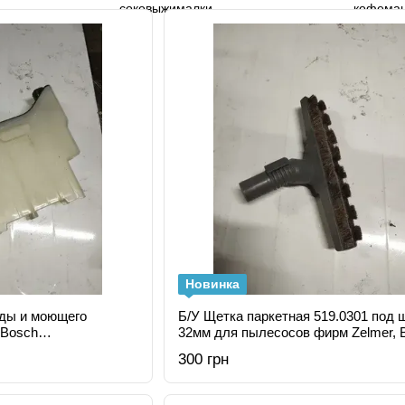
Новинка
оды и моющего
Б/У Щетка паркетная 519.0301 под 
 Bosch
32мм для пылесосов фирм Zelmer, 
4*, 00797641
Constructa
300 грн
9.0051)