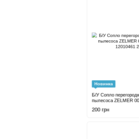
Новинка
Б/У Сопло перегород
пылесоса ZELMER 007
12010461
200 грн