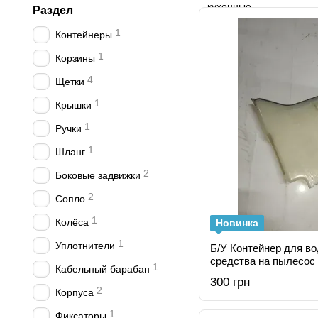
Раздел
1
Контейнеры
1
Корзины
4
Щетки
1
Крышки
1
Ручки
1
Шланг
2
Боковые задвижки
2
Сопло
1
Колёса
Новинка
1
Уплотнители
Б/У Контейнер для в
средства на пылесос
1
Кабельный барабан
AquaWash&Clean BWD
300 грн
(797641), 919.0050 (91
2
Корпуса
1
Фиксаторы