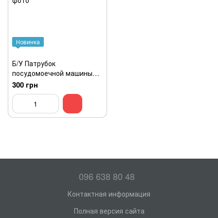
Новинка
Б/У Патрубок
посудомоечной машины
Beko 1747600000121
300 грн
(353718780795)
096 638 80 48
Контактная информация
Полная версия сайта