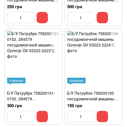
Gorenje GV 53223
Gorenje GV 53223
250 грн
500 грн
Новинка
Новинка
Б/У Патрубрк 758200151-
Б/У Патрубок 758200150
0152, 284579
посудомоечной машины
посудомоечной машины
Gorenje GV 53223
300 грн
150 грн
Gorenje GV 53223