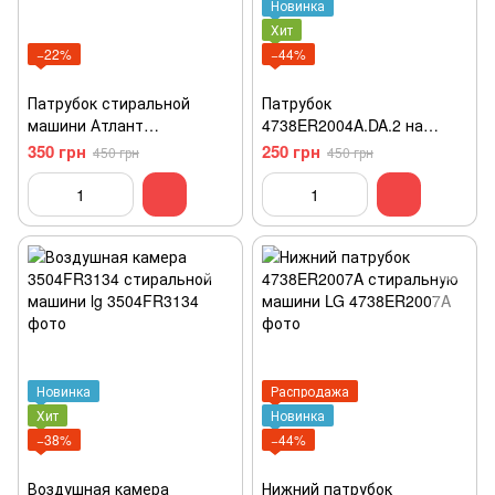
Новинка
Хит
−22%
−44%
Патрубок стиральной
Патрубок
машини Атлант
4738ER2004A.DA.2 на
MKAY.752522.001
стиральну машину lg.
350 грн
250 грн
450 грн
450 грн
Новинка
Распродажа
Хит
Новинка
−38%
−44%
Воздушная камера
Нижний патрубок