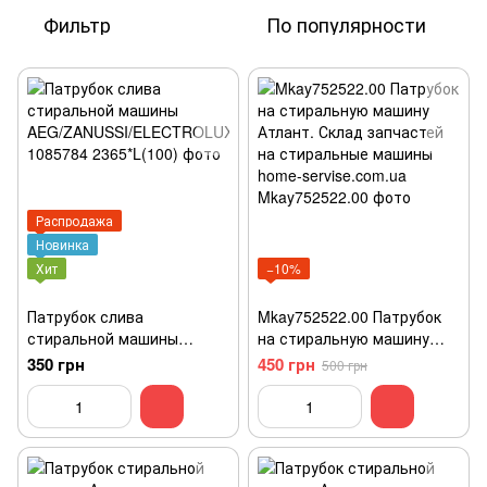
Фильтр
По популярности
Распродажа
Новинка
Хит
−10%
Патрубок слива
Mkay752522.00 Патрубок
стиральной машины
на стиральную машину
AEG/ZANUSSI/ELECTROLU
Атлант. Склад запчастей
350 грн
450 грн
500 грн
X 1085784
на стиральные машины
home-servise.com.ua