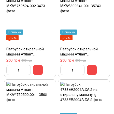
Новинка
Новинка
−17%
−17%
Патрубок стиральной
Патрубок стиральной
машини Атлант
машини Атлант
MKAY.752524.002
MKAY.302641.001
250 грн
250 грн
300 грн
300 грн