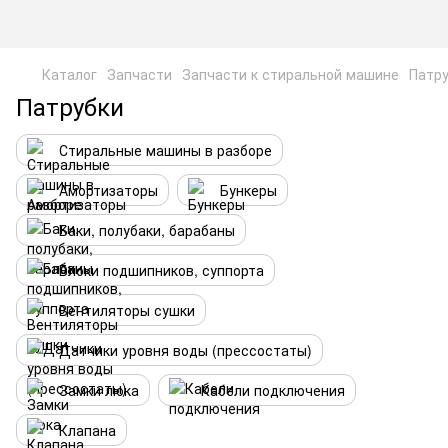
Каталог
Запчасти
Запчасти к стиральной машине
Патр
Патрубки
Стиральные машины в разборе
Амортизаторы
Бункеры
Баки, полубаки, барабаны
Блоки подшипников, суппорта
Вентиляторы сушки
Датчики уровня воды (прессостаты)
Замки люка
Кабели подключения
Клапана