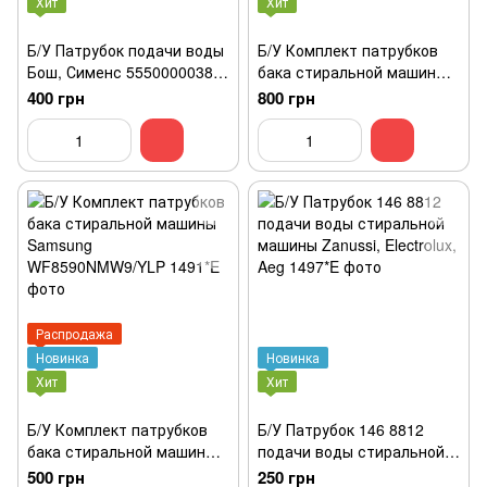
Хит
Хит
Б/У Патрубок подачи воды
Б/У Комплект патрубков
Бош, Сименс 5550000038.
бака стиральной машины
Мягкий
Samsung WF0702WKE/YLP
400 грн
800 грн
Распродажа
Новинка
Новинка
Хит
Хит
Б/У Комплект патрубков
Б/У Патрубок 146 8812
бака стиральной машины
подачи воды стиральной
Samsung
машины Zanussi, Electrolux,
500 грн
250 грн