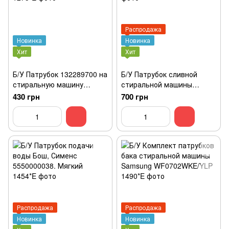
Распродажа
Новинка
Новинка
Хит
Хит
Б/У Патрубок 132289700 на
Б/У Патрубок сливной
стиральную машину
стиральной машины
Zanussi, Electrolux, AEG
Zanussi 12973380
430 грн
700 грн
Распродажа
Распродажа
Новинка
Новинка