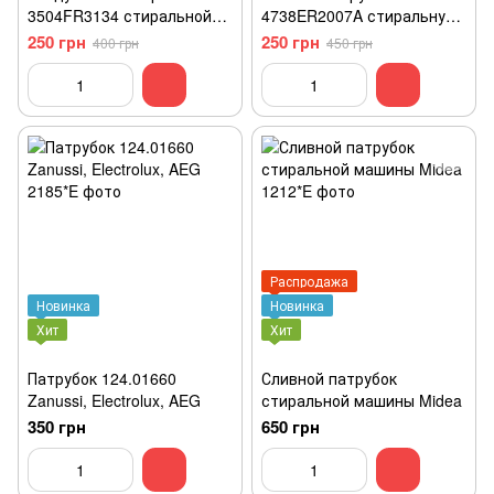
3504FR3134 стиральной
4738ER2007A стиральную
машини lg
машини LG
250 грн
250 грн
400 грн
450 грн
Распродажа
Новинка
Новинка
Хит
Хит
Патрубок 124.01660
Сливной патрубок
Zanussi, Electrolux, AEG
стиральной машины Midea
350 грн
650 грн