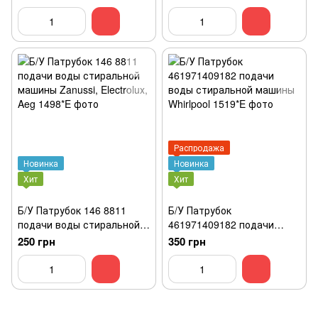
WF8590NMW9/YLP
Aeg
Распродажа
Новинка
Новинка
Хит
Хит
Б/У Патрубок 146 8811
Б/У Патрубок
подачи воды стиральной
461971409182 подачи
машины Zanussi, Electrolux,
воды стиральной машины
250 грн
350 грн
Aeg
Whirlpool